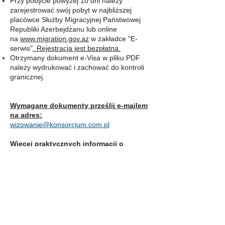
Przy pobycie powyżej 10 dni należy
zarejestrować swój pobyt w najbliższej
placówce Służby Migracyjnej Państwowej
Republiki Azerbejdżanu lub online
na
www.migration.gov.az
w zakładce "E-
serwis"
. Rejestracja jest bezpłatna.
Otrzymany dokument e-Visa w pliku PDF
należy wydrukować i zachować do kontroli
granicznej.
Wymagane dokumenty prześlij e-mailem
na adres:
wizowanie@konsorcjum.com.pl
Więcej praktycznych informacji o
Azerbejdżanie:
http://rezerwujwakacje.com.pl/pl/przewodnik
/azerbejdzan