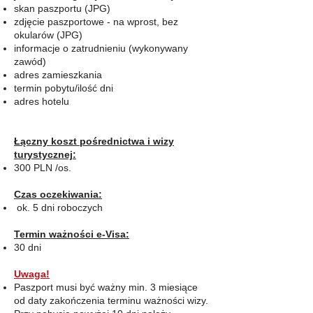
skan paszportu (JPG)
zdjęcie paszportowe - na wprost, bez
okularów (JPG)
informacje o zatrudnieniu (wykonywany
zawód)
adres zamieszkania
termin pobytu/ilość dni
adres hotelu
Łączny koszt pośrednictwa i wizy
turystycznej:
300 PLN /os.
Czas oczekiwania:
ok. 5 dni roboczych
Termin ważności e-Visa:
30 dni
Uwaga!
Paszport musi być ważny min. 3 miesiące
od daty zakończenia terminu ważności wizy.