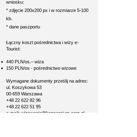
wniosku:
* zdjęcie 200x200 px i w rozmiarze 5-100
kb.
* dane paszportu
Łączny koszt pośrednictwa i wizy e-
Tourist:
440 PLN/os.– wiza
150 PLN/os - pośrednictwo wizowe
Wymagane dokumenty prześlij na adres:
ul. Koszykowa 53
00-659 Warszawa
+48 22 622 82 96
+48 22 622 51 95
e-mail: wizowanie@konsorcjum.com.pl
Więcej praktycznych informacji o Arabii
Saudyjskiej:​